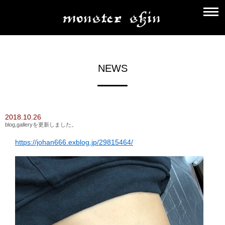
NEWS
2018.10.26
blog,galleryを更新しました。
https://johan666.exblog.jp/29815464/