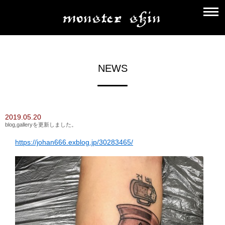
NEWS
2019.05.20
blog,galleryを更新しました。
https://johan666.exblog.jp/30283465/