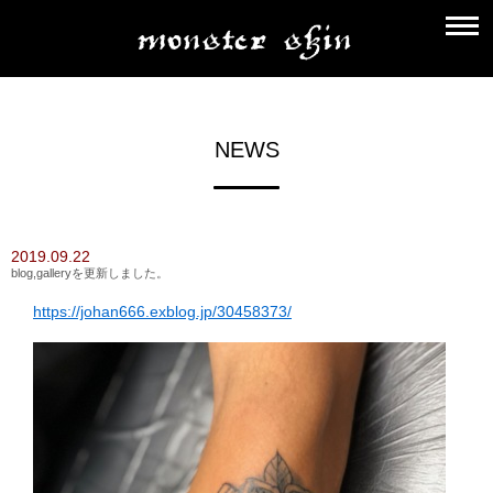
NEWS
2019.09.22
blog,galleryを更新しました。
https://johan666.exblog.jp/30458373/