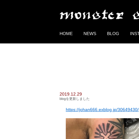
HOME
NEWS
BLOG
INS
2019.12.29
blogを更新しました
https://johan666.exblog.jp/30649430/