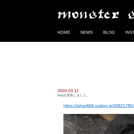
HOME
NEWS
BLOG
INS
2020.03.11
blogを更新しました。
https://johan666.exblog.jp/30821785/