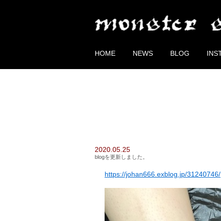
HOME
NEWS
BLOG
INS
2020.05.25
blogを更新しました。
https://johan666.exblog.jp/31240746/