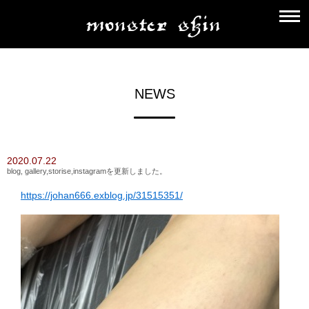
NEWS
2020.07.22
blog, gallery,storise,instagramを更新しました。
https://johan666.exblog.jp/31515351/