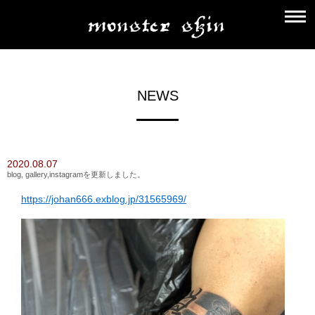
NEWS
2020.08.07
blog, gallery,instagramを更新しました。
https://johan666.exblog.jp/31565969/