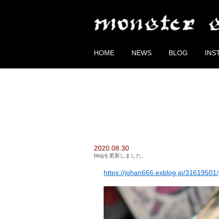
HOME
NEWS
BLOG
INS
2020.08.30
blogを更新しました。
https://johan666.exblog.jp/31619501/