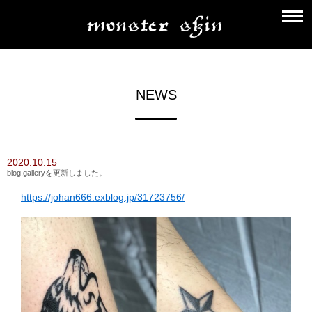
NEWS
2020.10.15
blog,galleryを更新しました。
https://johan666.exblog.jp/31723756/