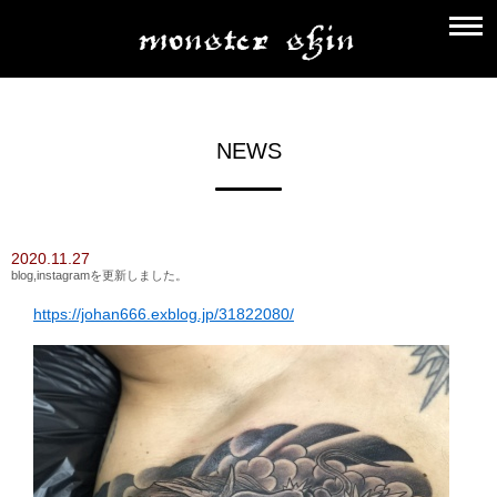
NEWS
2020.11.27
blog,instagramを更新しました。
https://johan666.exblog.jp/31822080/