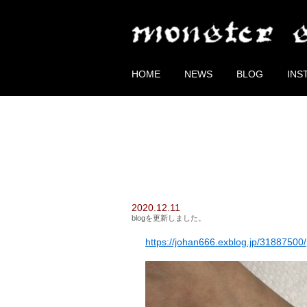
HOME
NEWS
BLOG
INS
2020.12.11
blogを更新しました。
https://johan666.exblog.jp/31887500/