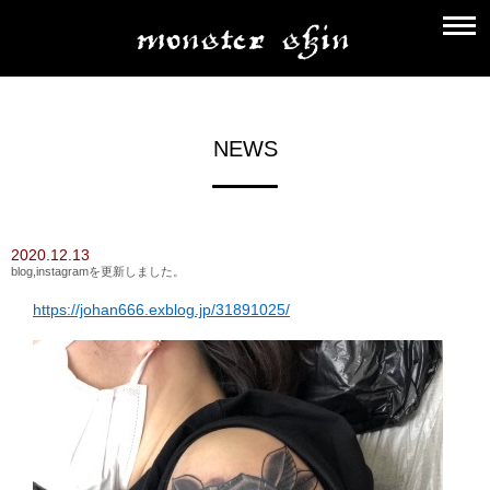
NEWS
2020.12.13
blog,instagramを更新しました。
https://johan666.exblog.jp/31891025/