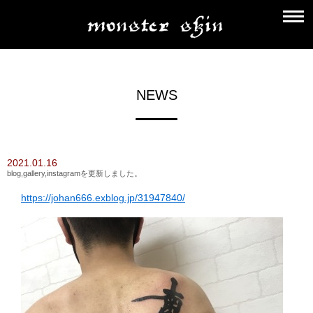
NEWS
2021.01.16
blog,gallery,instagramを更新しました。
https://johan666.exblog.jp/31947840/