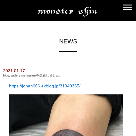
NEWS
2021.01.17
blog, gallery,instagramを更新しました。
https://johan666.exblog.jp/31949365/