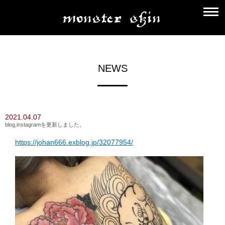
NEWS
2021.04.07
blog,instagramを更新しました。
https://johan666.exblog.jp/32077954/