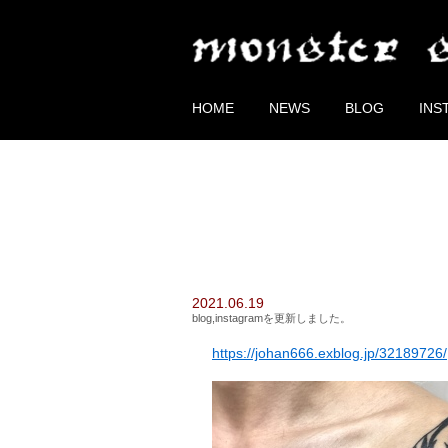
HOME
NEWS
BLOG
INS
2021.06.19
blog,instagramを更新しました。
https://johan666.exblog.jp/32189726/