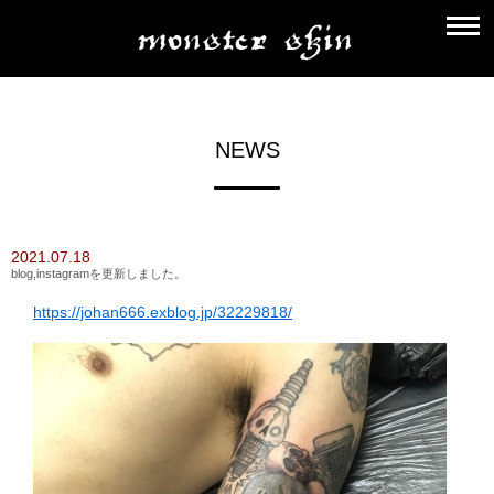
NEWS
2021.07.18
blog,instagramを更新しました。
https://johan666.exblog.jp/32229818/