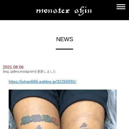
NEWS
2021.08.06
blog, gallery,instagramを更新しました
https://johan666.exblog.jp/32256091/