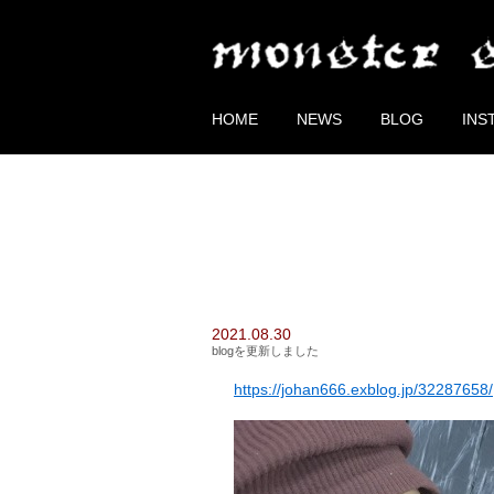
HOME
NEWS
BLOG
INS
2021.08.30
blogを更新しました
https://johan666.exblog.jp/32287658/