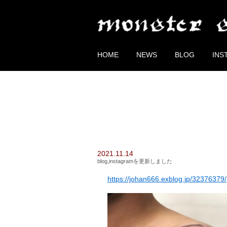
HOME
NEWS
BLOG
INS
2021.11.14
blog,instagramを更新しました
https://johan666.exblog.jp/32376379/