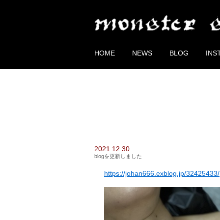
HOME
NEWS
BLOG
INS
2021.12.30
blogを更新しました
https://johan666.exblog.jp/32425433/