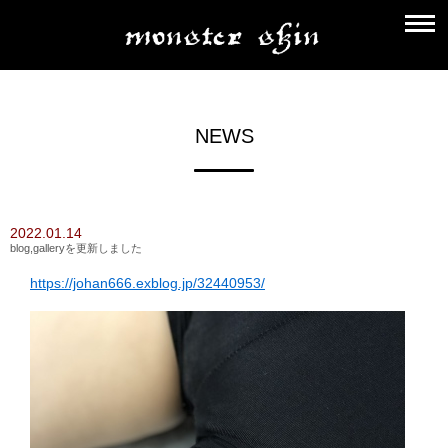
NEWS
2022.01.14
blog,galleryを更新しました
https://johan666.exblog.jp/32440953/