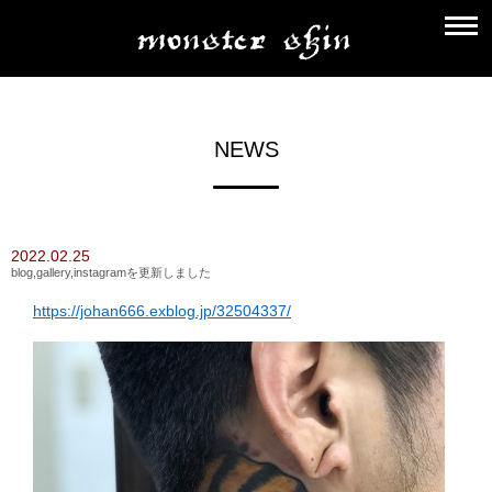
NEWS
2022.02.25
blog,gallery,instagramを更新しました
https://johan666.exblog.jp/32504337/