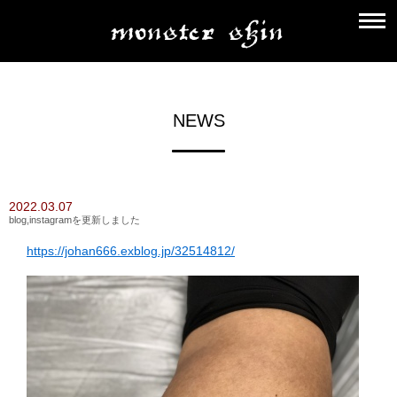
NEWS
2022.03.07
blog,instagramを更新しました
https://johan666.exblog.jp/32514812/