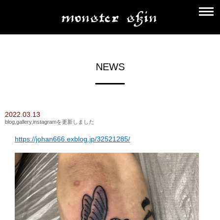
NEWS
2022.03.13
blog,gallery,instagramを更新しました
https://johan666.exblog.jp/32521285/