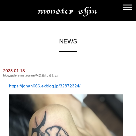
NEWS
2023.01.18
blog,gallery,instagramを更新しました
https://johan666.exblog.jp/32872324/