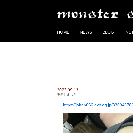
HOME
NEWS
BLOG
INS
2023.09.13
更新しました
https://johan666.exblog.jp/33094678/