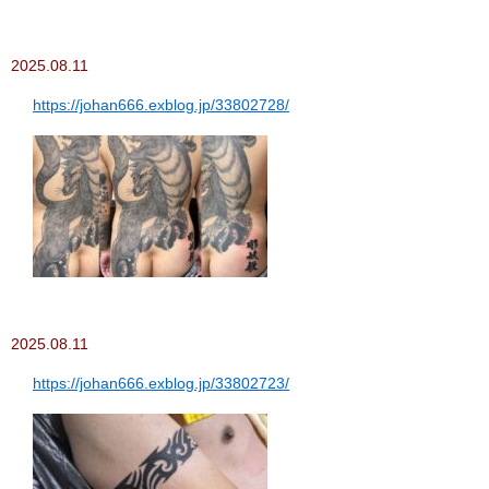
2025.08.11
https://johan666.exblog.jp/33802728/
2025.08.11
https://johan666.exblog.jp/33802723/