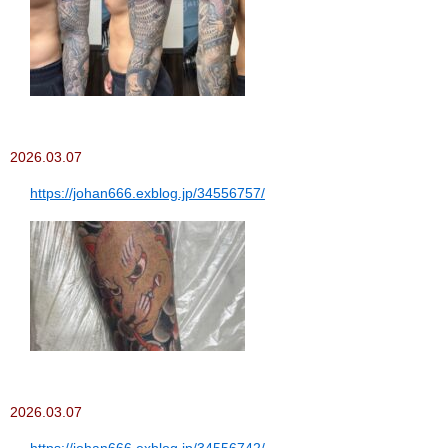
2026.03.07
https://johan666.exblog.jp/34556757/
2026.03.07