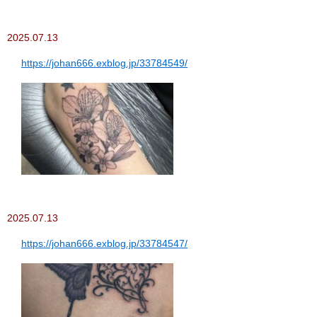
2025.07.13
https://johan666.exblog.jp/33784549/
2025.07.13
https://johan666.exblog.jp/33784547/