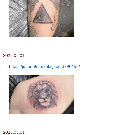
2025.08.01
https://johan666.exblog.jp/33796453/
2025.08.01