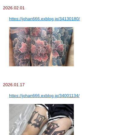
2026.02.01
https://johan666.exblog.jp/34130180/
2026.01.17
https://johan666.exblog.jp/34001134/