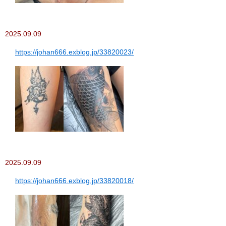
2025.09.09
https://johan666.exblog.jp/33820023/
2025.09.09
https://johan666.exblog.jp/33820018/