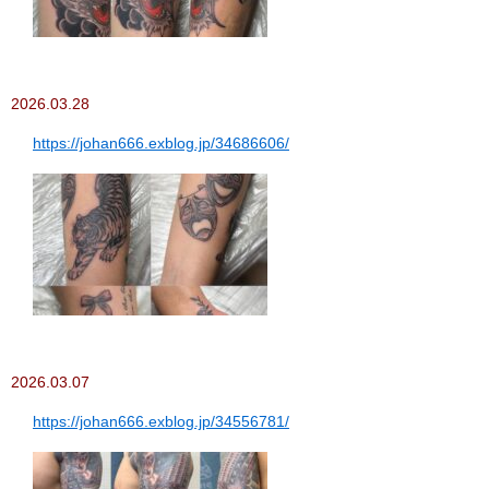
2026.03.28
https://johan666.exblog.jp/34686606/
2026.03.07
https://johan666.exblog.jp/34556781/