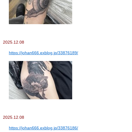
2025.12.08
https://johan666.exblog.jp/33876189/
2025.12.08
https://johan666.exblog.jp/33876186/