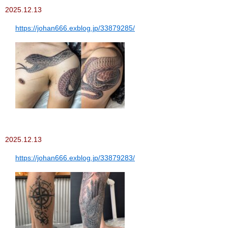
2025.12.13
https://johan666.exblog.jp/33879285/
2025.12.13
https://johan666.exblog.jp/33879283/