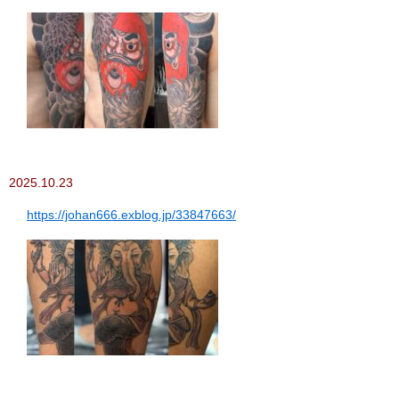
2025.10.23
https://johan666.exblog.jp/33847663/