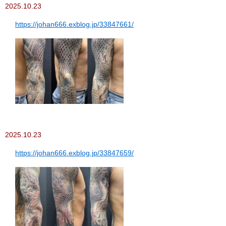
2025.10.23
https://johan666.exblog.jp/33847661/
2025.10.23
https://johan666.exblog.jp/33847659/